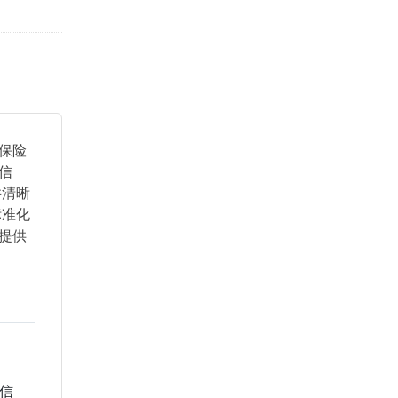
保险
信
并清晰
标准化
提供
据信