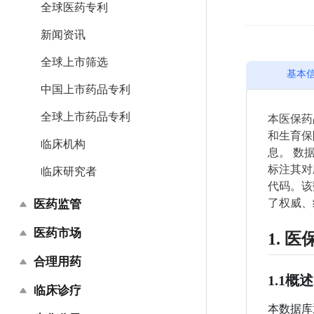
全球医药专利
新闻资讯
全球上市筛选
基本
中国上市药品专利
全球上市药品专利
本医保药
和生育保
临床机构
息。 数
标注其对
临床研究者
代码。该
了权威、
医药监管
医药市场
中国药品批文
1.
医
合理用药
中国上市药品编码
药品招投标
1.1
概述
全球批准上市
临床诊疗
药品集中采购
药品说明书
本数据库