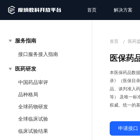
首页
解决方案
服务指南
场景服务
首页
医药
接口服务接入指南
多维度场景解决方案×高效API数据中枢，赋
医保药
能业务无缝对接与快速部署
医药研发
本医保药品数
录》（医保目录
中国药品审评
品、谈判准入
品种格局
等） 及唯一标
权威、统一的
全球药物研发
全球临床试验
申请接口
临床试验结果