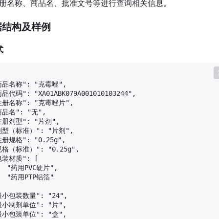
册名称、商品名、批准文号等进行查询相关信息。
数据结构及样例
式
药品名称": "克霉唑",

药品代码": "XA01ABK079A001010103244",

注册名称": "克霉唑片",

商品名": "无",

注册剂型": "片剂",

剂型（标准）": "片剂",

注册规格": "0.25g",

规格（标准）": "0.25g",

包装材质": [

   "药用PVC硬片",

   "药用PTP铝箔"

最小包装数量": "24",

最小制剂单位": "片",

最小包装单位": "盒",
