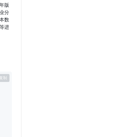
9年版
业分
本数
等进
复制