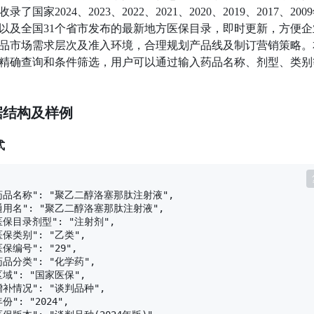
了国家2024、2023、2022、2021、2020、2019、2017、200
以及全国31个省市发布的最新地方医保目录，即时更新，方便企
品市场需求层次及准入环境，合理规划产品线及制订营销策略。
精确查询和条件筛选，用户可以通过输入药品名称、剂型、类别
数据结构及样例
式
"药品名称": "聚乙二醇洛塞那肽注射液",

"通用名": "聚乙二醇洛塞那肽注射液",

"医保目录剂型": "注射剂",

医保类别": "乙类",

医保编号": "29",

药品分类": "化学药",

区域": "国家医保",

增补情况": "谈判品种",

份": "2024",
