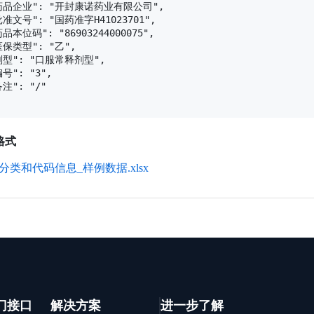
"药品企业": "开封康诺药业有限公司",

批准文号": "国药准字H41023701",

药品本位码": "86903244000075",

医保类型": "乙",

剂型": "口服常释剂型",

号": "3",

注": "/"

格式
分类和代码信息_样例数据.xlsx
门接口
解决方案
进一步了解