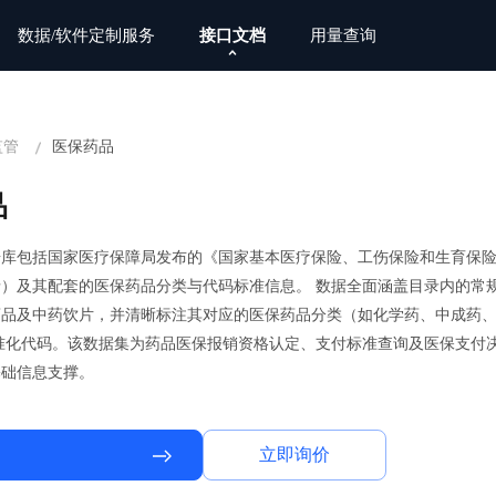
数据/软件定制服务
接口文档
用量查询
业务集成解决方案
AI模
监管
医保药品
聚焦人群需求，提供多元化使用场景
数据驱动A
品
科学研究解决方案
标准化数据、赋能科研机构高效应用
据库包括国家医疗保障局发布的《国家基本医疗保险、工伤保险和生育保
）及其配套的医保药品分类与代码标准信息。 数据全面涵盖目录内的常
药品及中药饮片，并清晰标注其对应的医保药品分类（如化学药、中成药
准化代码。该数据集为药品医保报销资格认定、支付标准查询及医保支付
基础信息支撑。
立即询价