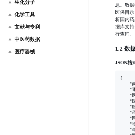
医保药品
医院销售数据
生化分子
超说明书用药
国内外临床指南和共识
息。数据收录
医保目录
基药目录
药店销售数据
特殊人群用药
化学工具
疾病专题（专业版）
化合物标识信息
析国内药
参比制剂目录
全国样本医院销售数据
药物相互作用
疾病专题（科普版）
文献与专利
据库支持
反应信息
核磁碳谱位移推理
行查询。
CDE原料药、药用辅料和药包材登记信息
医药交易
重复用药
罕见病知识库
谱图数据
中医药数据
化学结构式图像识别
著录项目
1.2 
一致性评价
医药投融资
禁忌症
人类表型库
物化及计算性质
编码渲染图片
医疗器械
基本法律状态
中医药方剂
政策法规数据库
上市药品价格
注射剂配伍
临床表现图片
晶体信息
JSON格
同族专利
天然化合物
中国上市医疗器械
橙皮书/紫皮书/蓝皮书
全国医院大全
药品前沿警讯
医学影像图片
试剂商品信息
引证专利
天然药物（中药）
中国器械生产企业
{

医疗机构制剂注册
药品经营企业（含药店）
    
药品修订公告
疾病循证
化合物安全信息
文摘信息
中药材资源信息
中国医疗器械唯一标识（UDI）
    
商品条码
    
药品说明书（审方版）
个案报告和病例系列报告
ADMET信息
中药配方颗粒备案信息
医保医用耗材信息
    "
    "
系统性评价和综述
化合物分类
中药保护品种
    "
    "
脱敏后单病种数据集
核酸数据
中西医临床路径
    "
    "年
检验数据
蛋白序列数据
中医诊疗方案