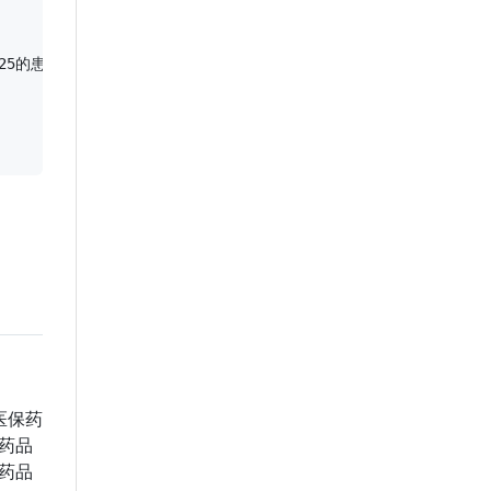
I≥25的患者，首次处方时需由二级及以上医疗机构专科医师开具处方。",

医保药
药品
药品