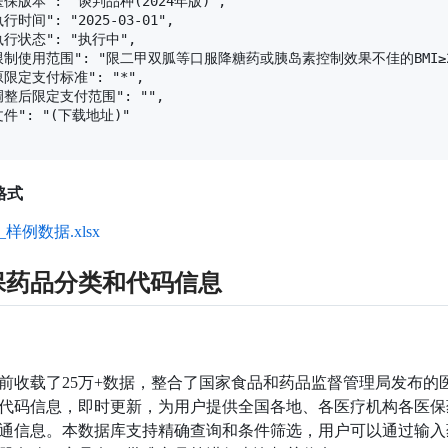
医保版本": "谈判品种(2024年版)",

执行时间": "2025-03-01",

执行状态": "执行中",

"限制使用范围": "限二甲双胍等口服降糖药或胰岛素控制效果不佳的BM
原限定支付标准": "*",

"调整后限定支付范围": "",

文件": "(下载地址)"

格式
样例数据.xlsx
保药品分类和代码信息
前收载了25万+数据，整合了国家食品和药品监督管理局发布的
代码信息，即时更新，为用户提供全国各地、各医疗机构各医保
通信息。本数据库支持精确查询和条件筛选，用户可以通过输入