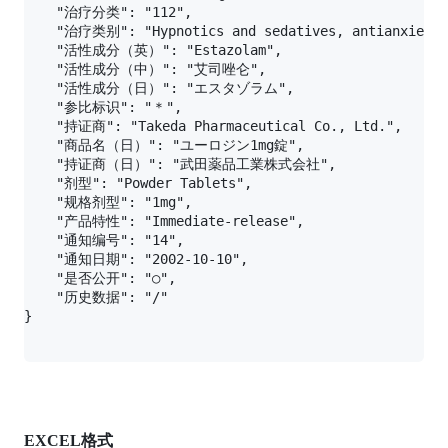
    "治疗分类": "112",

    "治疗类别": "Hypnotics and sedatives, antianxietics
    "活性成分（英）": "Estazolam",

    "活性成分（中）": "艾司唑仑",

    "活性成分（日）": "エスタゾラム",

    "参比标识": "＊",

    "持证商": "Takeda Pharmaceutical Co., Ltd.",

    "商品名（日）": "ユーロジン1mg錠",

    "持证商（日）": "武田薬品工業株式会社",

    "剂型": "Powder Tablets",

    "规格剂型": "1mg",

    "产品特性": "Immediate-release",

    "通知编号": "14",

    "通知日期": "2002-10-10",

    "是否公开": "○",

    "历史数据": "/"

EXCEL格式