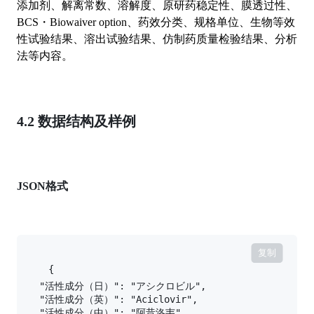
添加剂、解离常数、溶解度、原研药稳定性、膜透过性、
BCS・Biowaiver option、药效分类、规格单位、生物等效
性试验结果、溶出试验结果、仿制药质量检验结果、分析
法等内容。
4.2 数据结构及样例
JSON格式
复制
{

    "活性成分（日）": "アシクロビル",

    "活性成分（英）": "Aciclovir",

    "活性成分（中）": "阿昔洛韦",
